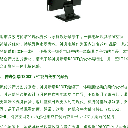
追求高效与简洁的现代办公和家庭娱乐场景中，一体电脑以其节省空间、
简洁的优势，持续受到市场青睐。神舟电脑作为国内知名的PC品牌，其
的新瑞R800F一体机，便是这一细分市场中的一款颇具竞争力的产品。本
结合产品图片素材，带您了解神舟新瑞R800F的设计与特性，并一览IT16
台汇聚的一体电脑风采。
、 神舟新瑞R800F：性能与美学的融合
流传的产品图片来看，神舟新瑞R800F延续了一体电脑经典的简约设计语
。其超薄的边框设计（具体厚度可能因型号而异）不仅提升了屏占比，带
更沉浸的视觉体验，也让整机外观更为时尚现代。机身背部线条利落，支
固，易于调整观看角度。通常，这类一体机会将大部分接口（如USB、
DMI、网线接口等）巧妙地集成在侧面或背部，保持了桌面的整洁。
核心配置上，虽然具体参数需以官方发布为准，但根据“R800F”的型号命