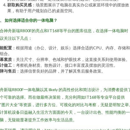
获取购买灵感
：场景图展示了电脑在真实办公或家居环境中的摆放效
果，有助于用户规划自己的桌面空间。
、 如何选择适合你的一体电脑？
合神舟新瑞R800F的亮点和IT168等平台的图库信息，在选择一体电脑时
议关注以下几点：
能配置
：根据用途（办公、设计、娱乐）选择合适的CPU、内存、存储
组合。
幕素质
：关注尺寸、分辨率、色域和护眼技术，这直接关系到使用体验。
计做工
：考察机身材质、散热设计、接口丰富度及摆放的灵活性。
牌与售后
：选择信誉良好的品牌，并了解其售后服务政策。
舟新瑞R800F一体电脑以其 likely 的高性价比和简洁设计，为消费者提供
个可靠的选择。而在做最终决策前，充分利用如IT168等专业平台提供
“图片大全”等资源，进行多方位、可视化的对比与考察，无疑是明智之举
计算机设备日益融入生活方方面面的今天，一台设计出色、性能均衡的一
脑，无疑能显著提升工作效率与生活品质。