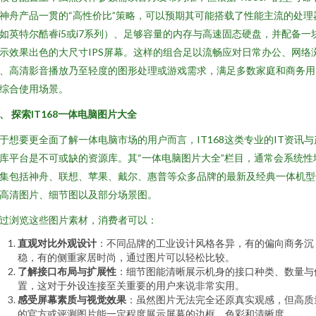
神舟产品一贯的“高性价比”策略，可以预期其可能搭载了性能主流的处理
如英特尔酷睿i5或i7系列）、足够容量的内存与高速固态硬盘，并配备一
示效果出色的大尺寸IPS屏幕。这样的组合足以流畅应对日常办公、网络
、高清影音播放乃至轻度的图形处理或游戏需求，满足多数家庭和商务用
综合使用场景。
、 探索IT168一体电脑图片大全
于想要更全面了解一体电脑市场的用户而言，IT168这类专业的IT资讯与
库平台是不可或缺的资源库。其“一体电脑图片大全”栏目，通常会系统性
集包括神舟、联想、苹果、戴尔、惠普等众多品牌的最新及经典一体机型
高清图片、细节图以及部分场景图。
过浏览这些图片素材，消费者可以：
直观对比外观设计
：不同品牌的工业设计风格各异，有的偏向商务沉
稳，有的侧重家居时尚，通过图片可以轻松比较。
了解接口布局与扩展性
：细节图能清晰展示机身的接口种类、数量与
置，这对于外设连接至关重要的用户来说非常实用。
感受屏幕素质与视觉效果
：虽然图片无法完全还原真实观感，但高质
的官方或评测图片能一定程度展示屏幕的边框、色彩和清晰度。