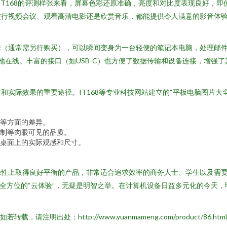
IT168的评测样张来看，屏幕色彩还原准确，亮度和对比度表现良好，
进行视频会议、观看高清电影还是欣赏音乐，都能提供令人满意的影音体
护套（通常需另行购买），可以瞬间变身为一台轻便的笔记本电脑，处理邮
随时随地在线。丰富的接口（如USB-C）也方便了数据传输和设备连接，增强
实际效果的重要途径。IT168等专业科技网站建立的“平板电脑图片大全
等方面的差异。
制等肉眼可见的品质。
桌面上的实际观感和尺寸。
储和便携性上取得良好平衡的产品，非常适合追求效率的商务人士、学生以及
进行全方位的“云体验”，无疑是明智之举。在计算机设备日益多元化的今天
如若转载，请注明出处：http://www.yuanmameng.com/product/86.html