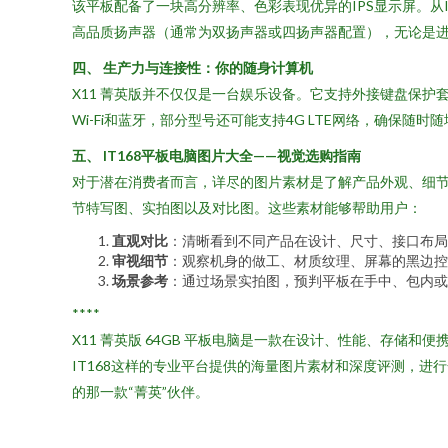
该平板配备了一块高分辨率、色彩表现优异的IPS显示屏。从
高品质扬声器（通常为双扬声器或四扬声器配置），无论是
四、 生产力与连接性：你的随身计算机
X11 菁英版并不仅仅是一台娱乐设备。它支持外接键盘保
Wi-Fi和蓝牙，部分型号还可能支持4G LTE网络，确保
五、 IT168平板电脑图片大全——视觉选购指南
对于潜在消费者而言，详尽的图片素材是了解产品外观、细节和
节特写图、实拍图以及对比图。这些素材能够帮助用户：
直观对比
：清晰看到不同产品在设计、尺寸、接口布局
审视细节
：观察机身的做工、材质纹理、屏幕的黑边控
场景参考
：通过场景实拍图，预判平板在手中、包内或
****
X11 菁英版 64GB 平板电脑是一款在设计、性能、存
IT168这样的专业平台提供的海量图片素材和深度评测，
的那一款“菁英”伙伴。