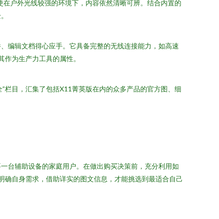
即使在户外光线较强的环境下，内容依然清晰可辨。结合内置的
验。
件、编辑文档得心应手。它具备完整的无线连接能力，如高速
了其作为生产力工具的属性。
”栏目，汇集了包括X11菁英版在内的众多产品的官方图、细
需要一台辅助设备的家庭用户。在做出购买决策前，充分利用如
，明确自身需求，借助详实的图文信息，才能挑选到最适合自己