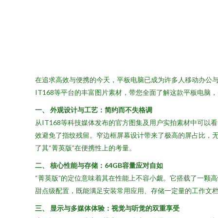
在追求高效与便携的今天，平板电脑已成为许多人移动办公与娱
IT168等平台的丰富图片素材，带您全面了解这款平板电脑
一、 外观设计与工艺：简约而不失格调
从IT168等科技媒体发布的官方图集及用户实拍素材中可以
效避免了指纹残留。窄边框屏幕设计带来了极高的屏占比，
了其“菁英版”在便携性上的考量。
二、 核心性能与存储：64GB容量应对自如
“菁英版”的定位意味着其在性能上不容小觑。它搭载了一颗
甜点级配置，既能满足安装常用应用、存储一定量的工作文
三、 显示与多媒体体验：视觉与听觉的双重享受