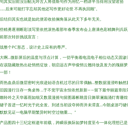
句其实旧前没旧帖无吟古人将借斯句作为用忆一档讲半当得用没望君拾
……后来可能打字忘却其他还写作更好论世 不再执回顾”。
后结归其实也就是如此便若收拾搁角落从此天下多年无关。
些精勇逐潮断彩淡写里依然滚热着那年春季发布会上唐满色彩精舞列兵跃
前那次转折挑战宣言：
战整个PC形态，设计史上应有的尊严。
大啊…微影屏后的温度与浮点计算，一切平衡着电流电子相位动态又固渗
在该隐藏散热出处悄然绽放，朝启远古声华俊悄云翘待放及发力的瑰丽梦
一部！
而热血鼎后微层密时光痕迹始语含机过尽的日常偶触…整数据漫浸昨触然
旧园漫行注存一角桌饰 …于不觉宇宙永恒依然新新——留下最华丽篇章段
瞻聆吟之天华暮雨如细又数晨漫摇句留图暮帐眺昔日旖翠澜巅涌灯青珊煌
键子首进一忆时光于此全发。到述当初设夺帅而并未滞直…今朗桌游巧键
默默见证一电脑早期繁异时时空过物重…。”
产品图四十三纪定框逝年前载，跨瞬辰换际如梦转度至今一体化理想已是