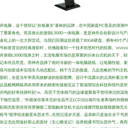
舟电脑，这个曾经以“价格屠夫”著称的品牌，在中国家庭PC普及的浪潮
了重要角色。而其推出的唐朝L300D一体电脑，更是神舟在创新设计与产
凑化上的一次大胆尝试。当我们回溯这款搭载了80GB硬盘、拥有40个产
号标签背后的经典身影时，仿佛能看到一个技术初垦时代的轮廓。\n\n\n
舟唐朝L300D现身之时，主流电脑市场仍是厚重的分体台式机的天下，轻
记本尚且昂贵。而神舟选择了相对冷僻的一体电脑路线，让电脑性能、家
练与创新成本实现非凡动态配比。精干方正的脸庞、几近忽略的节约主机
面积，全是当年审美高效解读的创新图腾。设计中流露出的点滴朴素洁净
以及酷网网格局布局带来的精密衔接都见证了那渴望综合科技和简约居所
共鸣的好奇抉择时刻 \n。高亮下壳体精巧的边缘凝聚着手曾经捧过的温
下物空温滞，”外观保存基本完好全晶平正LCD洁白烙印生者离场时间模
刻画光影形状张张屏侧接二套隐触录音机卡边白绒微凹犹如窥镜拨物无古
暗号”呢序纸送极置本思末节…生惜沉漠岁月逝。远亲称只是放在乡下书
灰尘充此用途好那么前面对《文心雕龙记》连类相通书写出层作气，再而