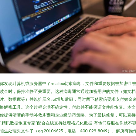
你发现计算机或服务器中了rmallox勒索病毒，文件和重要数据被加密且
赎金时，保持冷静至关重要。这种病毒通常通过加密用户的文件（如文档
片、数据库等）并以扩展名.ral增加后缀，同时留下勒索信要求支付赎金
换解密工具。这个过程充满不确定性，付款并不能保证文件能恢复。本文
你提供清晰的手动补救步骤和企业级防范策略。为了最快修复，可以直接
“精讯数据恢复专家”配合在线支持处理格式化数据-有他们客服在你就不
陌生处理失文件了（qq 20106625，电话：400-029-8049）。解所有操